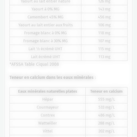
Yaourt au lait entier nature
126 mg
Yaourt à 0% MG
143 mg
Camembert 45% MG
456 mg
Yaourt au lait entier aux fruits
106 mg
Fromage blanc à 0% MG
118 mg
Fromage blanc à 30% MG
107 mg
Lait ½ écrémé UHT
115 mg
Lait écrémé UHT
113 mg
*AFSSA Table Ciqual 2008
Teneur en calcium dans les eaux minérales
:
Eaux minérales naturelles plates
Teneur en calcium
Hépar
555 mg/L
Courmayeur
533 mg/L
Contrex
486 mg/L
Wattwiller
288 mg/L
Vittel
202 mg/L