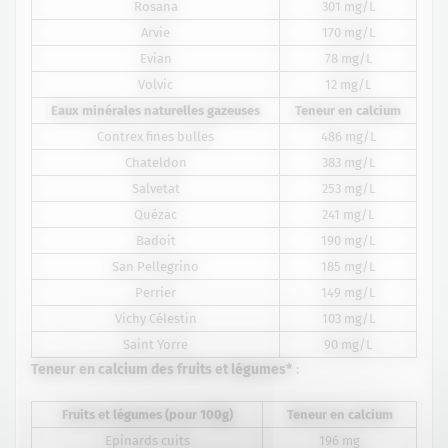
Rosana
301 mg/L
Arvie
170 mg/L
Evian
78 mg/L
Volvic
12 mg/L
Eaux minérales naturelles gazeuses
Teneur en calcium
Contrex fines bulles
486 mg/L
Chateldon
383 mg/L
Salvetat
253 mg/L
Quézac
241 mg/L
Badoit
190 mg/L
San Pellegrino
185 mg/L
Perrier
149 mg/L
Vichy Célestin
103 mg/L
Saint Yorre
90 mg/L
Teneur en calcium des fruits et légumes*
:
Fruits et légumes (pour 100g)
Teneur en calcium
Epinards cuits
196 mg