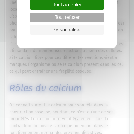
une femme environ 800g. Environ 99 % de ce calcium est
Tout accepter
localisé au niveau des os et des dents.
C’est principalement grâce à lui (mais aussi grâce au
Tout refuser
phosphore et magnésium) que l’os est rigide et solide. C’est
Personnaliser
pourquoi il est indispensable d’avoir un apport suffisant en
calcium. Le calcium existe également sous forme libre,
c’est à dire non stocké au niveau des os et des dents, et est
utilisé dans de nombreuses réactions au sein des cellules.
Si le calcium libre pour ces différentes réactions vient à
manquer, l’organisme puise le calcium présent dans les os,
ce qui peut entraîner une fragilité osseuse.
Rôles du calcium
On connaît surtout le calcium pour son rôle dans la
construction osseuse, pourtant, ce n’est qu’une de ses
propriétés. Le calcium intervient également dans la
contraction du muscle cardiaque ou encore dans le
fonctionnement normal des enzymes digestives.