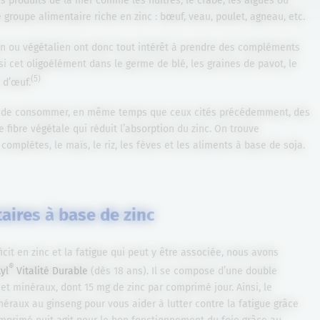
s produits de la mer comme les huîtres, le crabe, les algues ou
 groupe alimentaire riche en zinc : bœuf, veau, poulet, agneau, etc.
n ou végétalien ont donc tout intérêt à prendre des compléments
i cet oligoélément dans le germe de blé, les graines de pavot, le
(5)
 d’œuf.
iter de consommer, en même temps que ceux cités précédemment, des
 fibre végétale qui réduit l’absorption du zinc. On trouve
mplètes, le maïs, le riz, les fèves et les aliments à base de soja.
ires à base de zinc
icit en zinc et la fatigue qui peut y être associée, nous avons
®
tyl
Vitalité Durable
(dès 18 ans). Il se compose d’une double
et minéraux, dont 15 mg de zinc par comprimé jour. Ainsi, le
éraux au ginseng pour vous aider à lutter contre la fatigue grâce