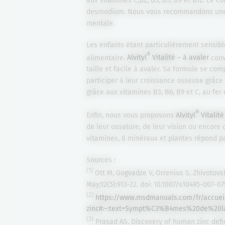
aux vitamines C,B2, B3, B5, B9 et B12. Le 
desmodium. Nous vous recommandons une pr
mentale.
Les enfants étant particulièrement sensibl
®
alimentaire.
Alvityl
Vitalité – à avaler
conv
taille et facile à avaler. Sa formule se co
participer à leur croissance osseuse grâce 
grâce aux vitamines B3, B6, B9 et C, au fer
®
Enfin, nous vous proposons
Alvityl
Vitalité
de leur ossature, de leur vision ou encore 
vitamines, 8 minéraux et plantes répond pa
Sources :
(1)
Ott M, Gogvadze V, Orrenius S, Zhivotovsk
May;12(5):913-22. doi: 10.1007/s10495-007-07
(2)
https://www.msdmanuals.com/fr/accuei
zinc#:~:text=Sympt%C3%B4mes%20de%20
(3)
Prasad AS. Discovery of human zinc defi