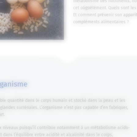
métabolisme des nutriments, no
cet oligoélément. Quels sont les
Et comment prévenir son appariti
compléments alimentaires ?
organisme
ible quantité dans le corps humain et stocké dans la peau et les
glandes surrénales. L’organisme n’est pas capable d’en fabriquer,
rt.
x niveaux puisqu’il contribue notamment à un métabolisme acido-
t dans l’équilibre entre acidité et alcalinité dans le corps,