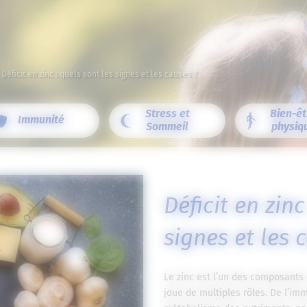
/
Déficit en zinc : quels sont les signes et les causes ?
Stress et
Bien-êt
Immunité
Sommeil
physiq
Déficit en zinc
signes et les 
Le zinc est l’un des composants 
joue de multiples rôles. De l’imm