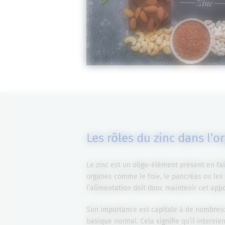
Les rôles du zinc dans l’
Le zinc est un oligo-élément présent en fa
organes comme le foie, le pancréas ou les 
l’alimentation doit donc maintenir cet appo
Son importance est capitale à de nombreu
basique normal. Cela signifie qu’il intervien