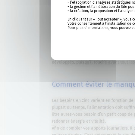
Les conséquences du man
- l’élaboration d’analyses statistiques 
- la gestion et l’amélioration du Site p
- la création, la proposition et l’analy
Lorsqu’ils ne sont pas traités, les symptô
En cliquant sur « Tout accepter », vous 
Votre consentement à l'installation de c
complications. Il peut notamment se prod
Pour plus d’informations, vous pouvez c
(3)
faiblesses cognitives.
Chez le nouveau-né 
de cheveux allant jusqu’à l’
acrodermatite 
une éruption cutanée autour du nez, des ye
affaibli et sa croissance perturbée. Heure
développés, puisqu’il touche avant tout les
Comment éviter le manqu
Les besoins en zinc varient en fonction de l’
plupart du temps, l’alimentation doit suffi
être aurez-vous besoin d’un petit coup de
redonner énergie et vitalité.
Afin de combler vos apports journaliers, 