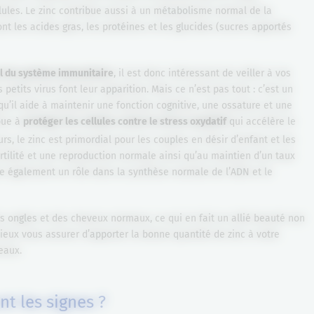
ules. Le zinc contribue aussi à un métabolisme normal de la
 les acides gras, les protéines et les glucides (sucres apportés
l du système immunitaire
, il est donc intéressant de veiller à vos
petits virus font leur apparition. Mais ce n’est pas tout : c’est un
u’il aide à maintenir une fonction cognitive, une ossature et une
ibue à
protéger les cellules contre le stress oxydatif
qui accélère le
urs, le zinc est primordial pour les couples en désir d’enfant et les
fertilité et une reproduction normale ainsi qu’au maintien d’un taux
ue également un rôle dans la synthèse normale de l’ADN et le
es ongles et des cheveux normaux, ce qui en fait un allié beauté non
mieux vous assurer d’apporter la bonne quantité de zinc à votre
eaux.
nt les signes ?