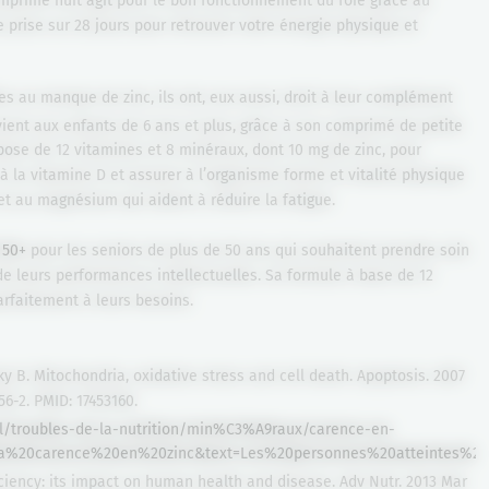
comprimé nuit agit pour le bon fonctionnement du foie grâce au
ise sur 28 jours pour retrouver votre énergie physique et
es au manque de zinc, ils ont, eux aussi, droit à leur complément
ient aux enfants de 6 ans et plus, grâce à son comprimé de petite
mpose de 12 vitamines et 8 minéraux, dont 10 mg de zinc, pour
à la vitamine D et assurer à l’organisme forme et vitalité physique
 et au magnésium qui aident à réduire la fatigue.
 50+
pour les seniors de plus de 50 ans qui souhaitent prendre soin
de leurs performances intellectuelles. Sa formule à base de 12
rfaitement à leurs besoins.
y B. Mitochondria, oxidative stress and cell death. Apoptosis. 2007
56-2. PMID: 17453160.
l/troubles-de-la-nutrition/min%C3%A9raux/carence-en-
la%20carence%20en%20zinc&text=Les%20personnes%20atteintes%2
ciency: its impact on human health and disease. Adv Nutr. 2013 Mar