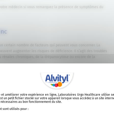
votre médecin si vous remarquez la présence de symptômes du
inc
 un certain nombre de facteurs qui peuvent vous concerner. La
euvent augmenter les risques de déficience. Il s’agit des troubles
 rénales chroniques, de la drépanocytose ou encore de la
es troubles de malabsorption
peuvent aussi causer un déficit en zinc.
urétiques réduisent l’absorption du zinc par l’organisme. Plus
sable, notamment lorsque la consommation de viande et de
alimentation est équilibrée, le manque de zinc est assez peu
ite et améliorer votre expérience en ligne, Laboratoires Urgo Healthcare utilise 
t un petit fichier stocké sur votre appareil lorsque vous accédez à un site intern
t nécessaires au bon fonctionnement du site.
 sont utilisés pour :