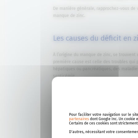
De manière générale, rapprochez-vous de 
manque de zinc.
Les causes du déficit en z
À l’origine du manque de zinc, se trouvent
première cause est celle des troubles qui p
hépatiques ou pancréatiques, des maladies
septicémie.
L’
addiction à l’alcool, le diabète sucré et l
De plus, certains traitements comme les di
rarement, l’alimentation peut être respon
protéines est insuffisante. Mais lorsque l’
Pour faciliter votre navigation sur le s
(2)
répandu.
partenaires
dont Google Inc. Un cookie es
Certains de ces cookies sont strictemen
D'autres, nécessitant votre consentement