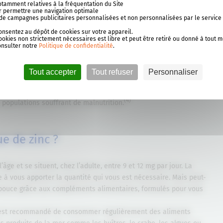
que de zinc
notamment relatives à la fréquentation du Site
our permettre une navigation optimale
se de campagnes publicitaires personnalisées et non personnalisées par le service
mes du manque de zinc peuvent évoluer et entraîner des
consentez au dépôt de cookies sur votre appareil.
ookies non strictement nécessaires est libre et peut être retiré ou donné à tout 
uire un dysfonctionnement du système immunitaire et des
onsulter notre
Politique de confidentialité
.
dont l’apport en zinc est insuffisant, on peut observer une perte
entéropathique
. Ce trouble peut aussi provoquer une diarrhée et
Tout accepter
Tout refuser
Personnaliser
ux et de la bouche. Le système immunitaire de l’enfant est aussi
usement, le manque sévère de zinc reste rare dans les pays
(4)
 populations souffrant de malnutrition.
e de zinc ?
âge et se situent, chez l’adulte, entre 9 et 12 mg par jour. La
re à vous apporter la quantité qui vous est nécessaire. Mais peut-
 pouce grâce aux compléments alimentaires, formulés pour vous
il est recommandé de consommer régulièrement des aliments