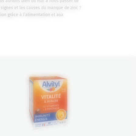
us aurions bien du mal à nous passer de
 signes et les causes du manque de zinc ?
on grâce à l’alimentation et aux