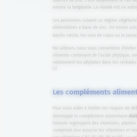
sources de zinc. C’est notamment le cas de
encore la langouste. La viande est un autre
Les personnes suivant un régime végétarie
alimentaires à base de zinc. On trouve auss
basilic séché, les noix de cajou ou le jaune
Par ailleurs, nous vous conseillons d’év
aliments contenant de l’acide phytique, une
notamment les phytates dans les céréales co
(3)
Les compléments alimenta
Pour vous aider à limiter les risques de déf
développé le complément alimentaire
Alvi
formule regroupant des vitamines, plantes 
comprimé jour associe les vitamines et min