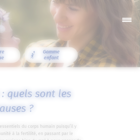
re
Gamme
ue
enfant
 : quels sont les
causes ?
essentiels du corps humain puisqu’il y
unité à la fertilité, en passant par le