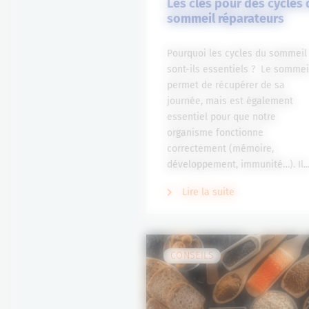
Les clés pour des cycles 
sommeil réparateurs
Pourquoi les cycles du sommeil
sont-ils essentiels ? Le sommei
permet de récupérer de sa
journée, mais est également
essentiel pour que notre
organisme fonctionne
correctement (mémoire,
développement, immunité…). Il..
Lire la suite
CONSEILS