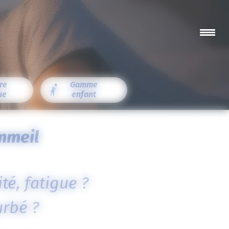
re
Gamme
ue
enfant
ommeil
té, fatigue ?
rbé ?