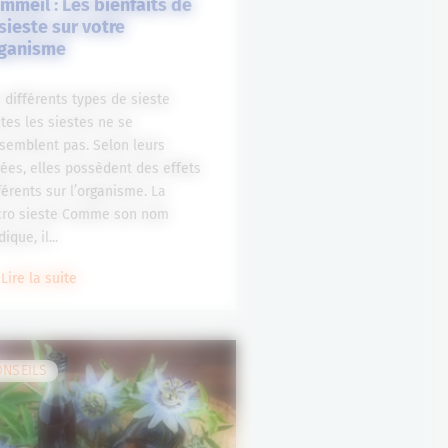
mmeil : Les bienfaits de
 sieste sur votre
ganisme
 différents types de sieste
tes les siestes ne se
semblent pas. Selon leurs
ées, elles possèdent des effets
férents sur l’organisme. La
cro sieste Comme son nom
dique, il...
Lire la suite
ONSEILS