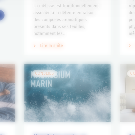
La mélisse est traditionnellement
ré
associée à la détente en raison
don
des composés aromatiques
pou
présents dans ses feuilles,
phy
notamment les...
mêm
Lire la suite
CONSEILS
C