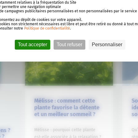
notamment relatives à la fréquentation du Site
RÉDUISEZ VOTRE FATIGUE
our permettre une navigation optimale
se de campagnes publicitaires personnalisées et non personnalisées par le service
consentez au dépôt de cookies sur votre appareil.
ookies non strictement nécessaires est libre et peut être retiré ou donné à tout 
onsulter notre
Politique de confidentialité
.
CONSEILS
C
Tout accepter
Tout refuser
Personnaliser
Mélisse : comment cette
So
plante favorise la détente
id
et un meilleur sommeil ?
so
ens ?
Mélisse : pourquoi cette plante
Qu
 ?
est-elle associée à la relaxation ?
ré