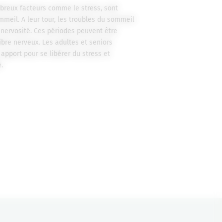
mbreux facteurs comme le stress, sont
mmeil. A leur tour, les troubles du sommeil
 nervosité. Ces périodes peuvent être
ibre nerveux. Les adultes et seniors
apport pour se libérer du stress et
.