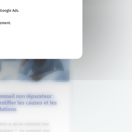
 Google Ads.
TESTEZ HYDRINK ZEN
moment.
ONSEILS
mmeil non réparateur :
entifier les causes et les
lutions
’est-ce qu’un sommeil non
parateur ? Un sommeil non