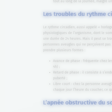
tout au long de la journée, malgré u
Les troubles du rythme c
Le rythme circadien, aussi appelé « horlo
physiologiques de l’organisme, dont le somm
une durée de 24 heures. Mais il peut se tr
personnes aveugles qui ne perçoivent pas l
prendre plusieurs formes :
Avance de phase : fréquente chez les
4h) ;
Retard de phase : il consiste à s’endo
puberté ;
Libre court : chez la personne aveugl
chaque jour l’heure du coucher, ce q
L’apnée obstructive du 