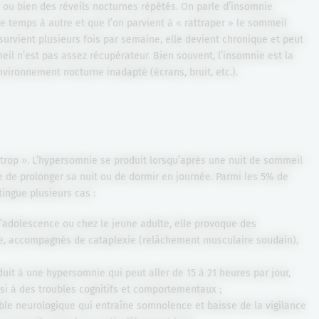
r ou bien des réveils nocturnes répétés. On parle d’insomnie
de temps à autre et que l’on parvient à « rattraper » le sommeil
survient plusieurs fois par semaine, elle devient chronique et peut
eil n’est pas assez récupérateur. Bien souvent, l’insomnie est la
vironnement nocturne inadapté (écrans, bruit, etc.).
 « trop ». L’hypersomnie se produit lorsqu’après une nuit de sommeil
e de prolonger sa nuit ou de dormir en journée. Parmi les 5% de
ingue plusieurs cas :
l’adolescence ou chez le jeune adulte, elle provoque des
, accompagnés de cataplexie (relâchement musculaire soudain),
uit à une hypersomnie qui peut aller de 15 à 21 heures par jour,
si à des troubles cognitifs et comportementaux ;
ble neurologique qui entraîne somnolence et baisse de la vigilance