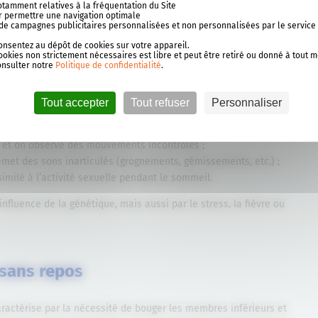
notamment relatives à la fréquentation du Site
en dormant en prononçant quelques mots, voire des phrases pas
our permettre une navigation optimale
se de campagnes publicitaires personnalisées et non personnalisées par le service
hez l’enfant de moins de 6 ans, elles se caractérisent par des
consentez au dépôt de cookies sur votre appareil.
me cardiaque élevé),
ookies non strictement nécessaires est libre et peut être retiré ou donné à tout 
onsulter notre
Politique de confidentialité
.
dans son sommeil de façon inconsciente.
t lors du sommeil paradoxal :
Tout accepter
Tout refuser
Personnaliser
eil paradoxal (TCSP) : le tonus musculaire ne diminue pas comme
e, et on observe des mouvements incontrôlés ;
émet des sons inarticulés (grognements, gémissements, etc.) ;
milé à l’activité sexuelle pendant le sommeil.
nfluence de la génétique, mais aussi par le stress, la fièvre ou
sans repos
ractérise par la nécessité de bouger les membres inférieurs et