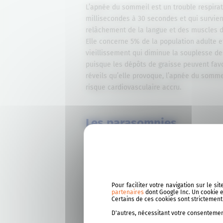
L’apnée du sommeil est un trouble respira
millisecondes à 30 secondes et qui survien
relâchement de la langue et des muscles du
Elle concerne 5% de la population adulte et
vieillissement qui diminue la souplesse des
puisque les dépôts de graisse peuvent favo
réveils qu’elle provoque, l’apnée du somme
risque cardiovasculaire accru.
Les parasomnies
Pendant la nuit, certaines personnes adop
dans la catégorie des parasomnies. Au cou
Le somnambulisme : des mouvements
Pour faciliter votre navigation sur le s
partenaires
dont Google Inc. Un cookie es
au réveil ;
Certains de ces cookies sont strictemen
Le bruxisme : il consiste à serrer o
D'autres, nécessitant votre consentement
dans le cou ou la mâchoire ;