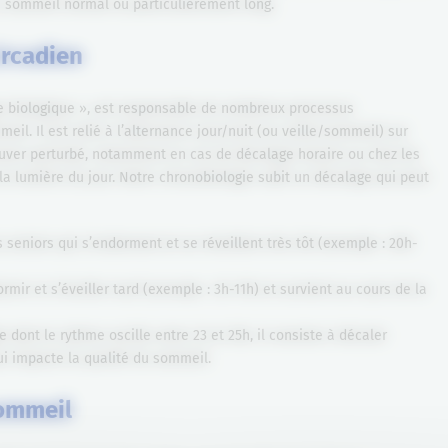
n sommeil normal ou particulièrement long.
ircadien
ge biologique », est responsable de nombreux processus
eil. Il est relié à l’alternance jour/nuit (ou veille/sommeil) sur
ouver perturbé, notamment en cas de décalage horaire ou chez les
a lumière du jour. Notre chronobiologie subit un décalage qui peut
 seniors qui s’endorment et se réveillent très tôt (exemple : 20h-
rmir et s’éveiller tard (exemple : 3h-11h) et survient au cours de la
e dont le rythme oscille entre 23 et 25h, il consiste à décaler
ui impacte la qualité du sommeil.
sommeil