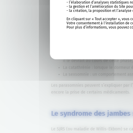
- l’élaboration d’analyses statistiques 
La somniloquie : le fait de parler 
- la gestion et l’amélioration du Site p
toujours compréhensibles ;
- la création, la proposition et l’analy
Les terreurs nocturnes : fréquentes c
En cliquant sur « Tout accepter », vous 
crises de panique (pleurs, cris, ryth
Votre consentement à l'installation de c
Pour plus d’informations, vous pouvez c
L’énurésie : lorsque l’enfant urine 
Certaines parasomnies se produisent plutô
Le trouble du comportement en somm
il le devrait au cours de cette phas
La catathrénie : lorsque le dormeur 
La sexsomnie : un comportement assi
Les parasomnies peuvent s’expliquer par l’i
encore la prise de certains médicaments.
Le syndrome des jambes 
Le SJRS (ou maladie de Willis-Ekbom) se ca