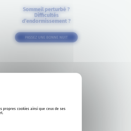
Sommeil perturbé ?
Difficultés
d’endormissement ?
PASSEZ UNE BONNE NUIT
ses propres cookies ainsi que ceux de ses
et.