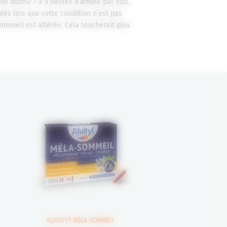
e dormir 7 à 9 heures d’affilée par nuit.
ès lors que cette condition n’est pas
ommeil est altérée. Cela toucherait plus
ALVITYL® MÉLA-SOMMEIL