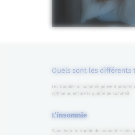
Quels sont les différents
Les troubles du sommeil peuvent prendre de
rythme ou encore la qualité de sommeil.
L’insomnie
Sans doute le trouble du sommeil le plus r