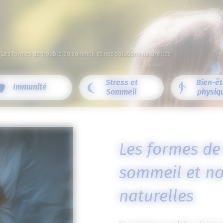
/
Les formes de trouble du sommeil et nos solutions naturelles
Stress et
Bien-êt
Immunité
Sommeil
physiq
Les formes de
sommeil et no
naturelles