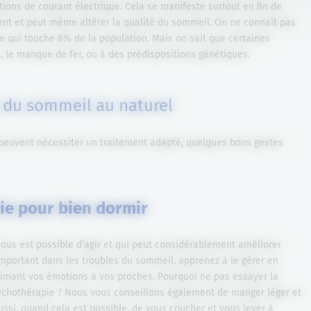
ons de courant électrique. Cela se manifeste surtout en fin de
nt et peut même altérer la qualité du sommeil. On ne connaît pas
 qui touche 8% de la population. Mais on sait que certaines
e, le manque de fer, ou à des prédispositions génétiques.
s du sommeil au naturel
 peuvent nécessiter un traitement adapté, quelques bons gestes
ie pour bien dormir
l vous est possible d’agir et qui peut considérablement améliorer
important dans les troubles du sommeil, apprenez à le gérer en
primant vos émotions à vos proches. Pourquoi ne pas essayer la
sychothérapie ? Nous vous conseillons également de manger léger et
ussi, quand cela est possible, de vous coucher et vous lever à