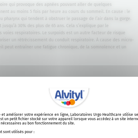
toire qui provoque des apnées pouvant aller de quelques
nent au moins 5 fois par heure au cours du sommeil. En cause : le
 pharynx qui tendent à obstruer le passage de l’air dans la gorge.
 jusqu’à 30% des plus de 65 ans. Cela s’explique par le
 voies respiratoires. Le surpoids est un autre facteur de risque
riser un rétrécissement du conduit respiratoire. À cause des micro-
il peut entraîner une fatigue chronique, de la somnolence et un
tent des comportements inhabituels et inconscients que l’on classe
rs du sommeil lent profond, on peut observer :
 ou déplacements automatiques qui ne laissent aucun souvenir
ite et améliorer votre expérience en ligne, Laboratoires Urgo Healthcare utilise 
t un petit fichier stocké sur votre appareil lorsque vous accédez à un site intern
t nécessaires au bon fonctionnement du site.
u grincer des dents, et peut causer des maux de tête et des douleurs
 sont utilisés pour :