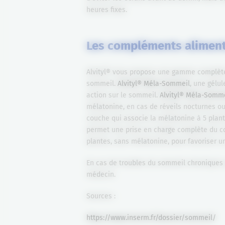
heures fixes.
Les compléments aliment
Alvityl® vous propose une gamme complète
sommeil.
Alvityl® Méla-Sommeil
, une gélu
action sur le sommeil.
Alvityl® Méla-Somme
mélatonine, en cas de réveils nocturnes o
couche qui associe la mélatonine à 5 plant
permet une prise en charge complète du co
plantes, sans mélatonine, pour favoriser u
En cas de troubles du sommeil chroniques e
médecin.
Sources :
https://www.inserm.fr/dossier/sommeil/