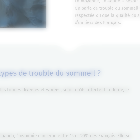
En moyenne, un adulte a besoin d
On parle de trouble du sommeil d
respectée ou que la qualité du s
d’un tiers des Français.
 types de trouble du sommeil ?
s formes diverses et variées, selon qu’ils affectent la durée, le
épandu, l’insomnie concerne entre 15 et 20% des Français. Elle se