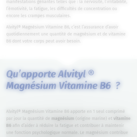
manifestations gênantes telles que : la nervosité, l’irritabilité,
l’émotivité, la fatigue, les difficultés de concentration ou
encore les crampes musculaires.
Alvityl® Magnésium Vitamine B6, c’est l’assurance d’avoir
quotidiennement une quantité de magnésium et de vitamine
B6 dont votre corps peut avoir besoin.
Qu’apporte Alvityl ®
Magnésium Vitamine B6 ?
Alvityl® Magnésium Vitamine B6 apporte en 1 seul comprimé
par jour la quantité de
magnésium
(origine marine) et
vitamine
B6
afin d’aider à réduire la fatigue et contribuer à maintenir
une fonction psychologique normale. Le magnésium contribue