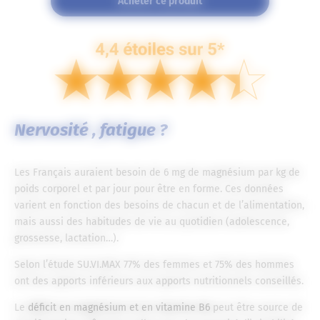
Acheter ce produit
Nervosité , fatigue ?
Les Français auraient besoin de 6 mg de magnésium par kg de
poids corporel et par jour pour être en forme. Ces données
varient en fonction des besoins de chacun et de l’alimentation,
mais aussi des habitudes de vie au quotidien (adolescence,
grossesse, lactation…).
Selon l’étude SU.VI.MAX 77% des femmes et 75% des hommes
ont des apports inférieurs aux apports nutritionnels conseillés.
Le
déficit en magnésium et en vitamine B6
peut être source de