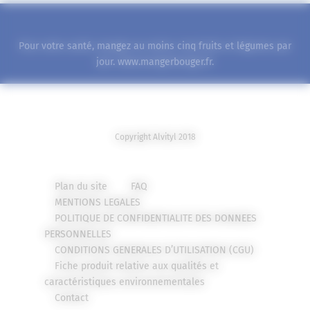
Pour votre santé, mangez au moins cinq fruits et légumes par
jour.
www.mangerbouger.fr
.
Copyright Alvityl 2018
Plan du site
FAQ
MENTIONS LEGALES
POLITIQUE DE CONFIDENTIALITE DES DONNEES
PERSONNELLES
CONDITIONS GENERALES D’UTILISATION (CGU)
Fiche produit relative aux qualités et
caractéristiques environnementales
Contact