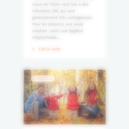
maux de l’hiver sont liés à des
infections ORL qui sont
généralement très contagieuses.
Pour les prévenir, une seule
solution : avoir une hygiène
irréprochable....
Lire la suite
CONSEILS