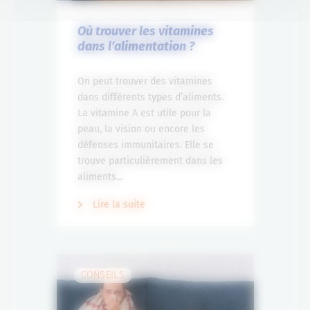
Où trouver les vitamines
dans l’alimentation ?
On peut trouver des vitamines
dans différents types d’aliments.
La vitamine A est utile pour la
peau, la vision ou encore les
défenses immunitaires. Elle se
trouve particulièrement dans les
aliments...
Lire la suite
CONSEILS