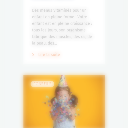
Des menus vitaminés pour un
enfant en pleine forme ! Votre
enfant est en pleine croissance :
tous les jours, son organisme
fabrique des muscles, des os, de
la peau, des...
Lire la suite
CONSEILS