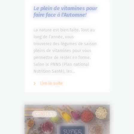
Le plein de vitamines pour
faire face à l’Automne!
La nature est bien faite. Tout au
long de l’année, vous
trouverez des légumes de saison
pleins de vitamines pour vous
permettre de rester en forme.
Selon le PNNS (Plan national
Nutrition Santé), les...
Lire la suite
CONSEILS