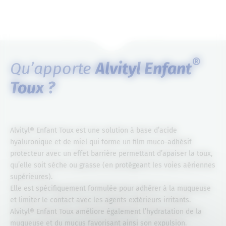
®
Qu’apporte
Alvityl Enfant
Toux ?
Alvityl® Enfant Toux est une solution à base d’acide
hyaluronique et de miel qui forme un film muco-adhésif
protecteur avec un effet barrière permettant d’apaiser la toux,
qu’elle soit sèche ou grasse (en protégeant les voies aériennes
supérieures).
Elle est spécifiquement formulée pour adhérer à la muqueuse
et limiter le contact avec les agents extérieurs irritants.
Alvityl® Enfant Toux améliore également l’hydratation de la
muqueuse et du mucus favorisant ainsi son expulsion.