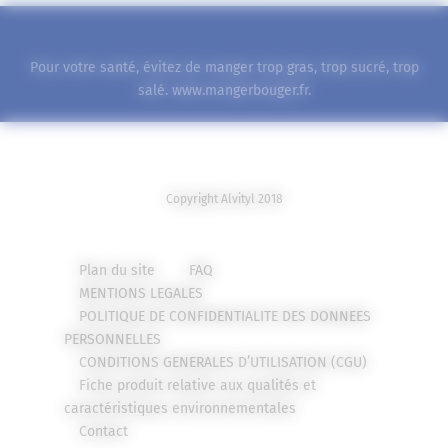
Pour votre santé, évitez de manger trop gras, trop sucré, trop
salé.
www.mangerbouger.fr
.
Copyright Alvityl 2018
Plan du site
FAQ
MENTIONS LEGALES
POLITIQUE DE CONFIDENTIALITE DES DONNEES
PERSONNELLES
CONDITIONS GENERALES D’UTILISATION (CGU)
Fiche produit relative aux qualités et
caractéristiques environnementales
Contact