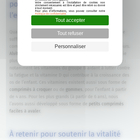
pour lutter contre la fatigue de
Votre consentement à l'installation de cookies non
strictement nécessaires est libre et peut être retiré ou donné
à tout moment.
Pour plus d’informations, vous pouvez consulter notre
l’enfant
Politique de confidentialité
.
Tout accepter
Quand l’alimentation, le sommeil et l’activité physique ne
Tout refuser
suffisent pas à remettre votre chérubin sur pied, les
Personnaliser
compléments alimentaires peuvent être d’un grand secours.
Alvityl® Vitalité – Solution buvable multivitaminée
associe
plusieurs vitamines contribuant à lutter contre la fatigue :
notamment les vitamines du groupe B aidant à lutter contre
la fatigue et la vitamine D qui contribue à la croissance des
os de l’enfant. Ces vitamines existent aussi sous forme de
comprimés à croquer
ou de
gommes
, pour l’enfant à partir
de 4 ans. Pour les plus grands (à partir de 6 ans), nous
l’avons aussi développé sous forme de
petits comprimés
faciles à avaler
.
À retenir pour soutenir la vitalité