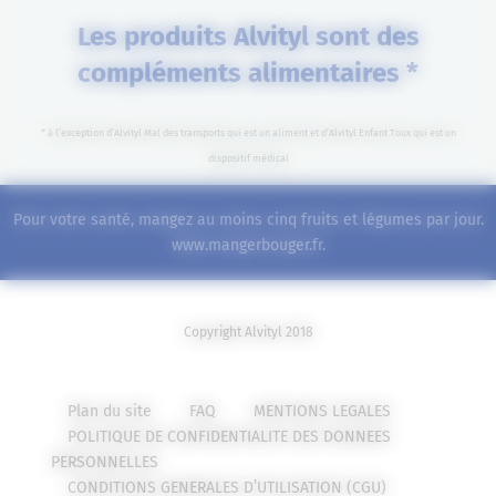
Les produits Alvityl sont des
compléments alimentaires *
* à l’exception d’Alvityl Mal des transports qui est un aliment et d’Alvityl Enfant Toux qui est un
dispositif médical
Pour votre santé, mangez au moins cinq fruits et légumes par jour.
www.mangerbouger.fr
.
Copyright Alvityl 2018
Plan du site
FAQ
MENTIONS LEGALES
POLITIQUE DE CONFIDENTIALITE DES DONNEES
PERSONNELLES
CONDITIONS GENERALES D’UTILISATION (CGU)