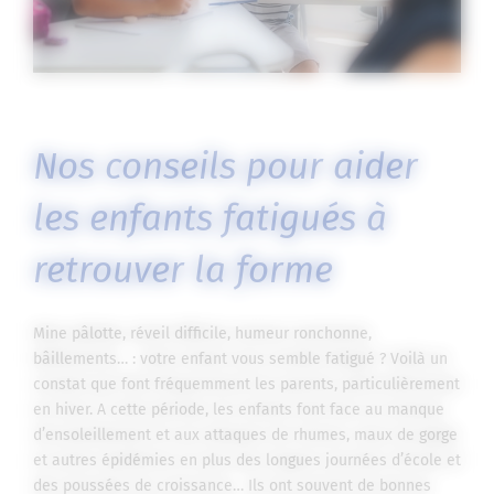
Nos conseils pour aider
les enfants fatigués à
retrouver la forme
Mine pâlotte, réveil difficile, humeur ronchonne,
bâillements… : votre enfant vous semble fatigué ? Voilà un
constat que font fréquemment les parents, particulièrement
en hiver. A cette période, les enfants font face au manque
d’ensoleillement et aux attaques de rhumes, maux de gorge
et autres épidémies en plus des longues journées d’école et
des poussées de croissance… Ils ont souvent de bonnes