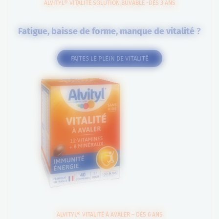
ALVITYL® VITALITÉ SOLUTION BUVABLE -DÈS 3 ANS
Fatigue, baisse de forme, manque de vitalité ?
FAITES LE PLEIN DE VITALITÉ
ALVITYL® VITALITÉ À AVALER – DÈS 6 ANS