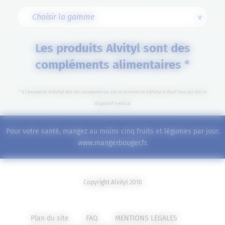
Les produits Alvityl sont des
compléments alimentaires *
* à l’exception d’Alvityl Mal des transports qui est un aliment et d’Alvityl Enfant Toux qui est un
dispositif médical
Pour votre santé, mangez au moins cinq fruits et légumes par jour.
www.mangerbouger.fr
.
Copyright Alvityl 2018
Plan du site
FAQ
MENTIONS LEGALES