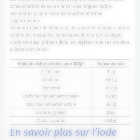
consommation de sel en raison des risques cardio-
vasculaires qu’une surconsommation entraîne
(hypertension).
On peut trouver de l’iode dans les aliments d’origine marine
comme les crustacés, les poissons de mer ou les algues.
L’iode est aussi présent dans les végétaux que ces derniers
puisent dans le sol.
Aliments riches en iode, pour 100g*
Teneur en iode
Sel de mer
5 µg
Cabillaud
110 µg
Emmental
32,3 µg
Fruits de mer (aliment moyen)
123 µg
Yaourt au lait entier nature
20 µg
Sardines grillées
32 µg
Oeuf à la coque
38,8 µg
En savoir plus sur l’iode