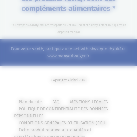
compléments alimentaires *
* à l’exception d’Alvityl Mal des transports qui est un aliment et d’Alvityl Enfant Toux qui est un
dispositif médical
Pour votre santé, pratiquez une activité physique régulière.
www.mangerbouger.fr
.
Copyright Alvityl 2018
Plan du site
FAQ
MENTIONS LEGALES
POLITIQUE DE CONFIDENTIALITE DES DONNEES
PERSONNELLES
CONDITIONS GENERALES D’UTILISATION (CGU)
Fiche produit relative aux qualités et