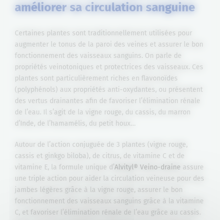
améliorer sa circulation sanguine
Certaines plantes sont traditionnellement utilisées pour
augmenter le tonus de la paroi des veines et assurer le bon
fonctionnement des vaisseaux sanguins. On parle de
propriétés veinotoniques et protectrices des vaisseaux. Ces
plantes sont particulièrement riches en flavonoïdes
(polyphénols) aux propriétés anti-oxydantes, ou présentent
des vertus drainantes afin de favoriser l’élimination rénale
de l’eau. Il s’agit de la vigne rouge, du cassis, du marron
d’Inde, de l’hamamélis, du petit houx…
Autour de l’action conjuguée de 3 plantes (vigne rouge,
cassis et ginkgo biloba), de citrus, de vitamine C et de
vitamine E, la formule unique d’
Alvityl® Veino-draine
assure
une triple action pour aider la circulation veineuse pour des
jambes légères grâce à la vigne rouge, assurer le bon
fonctionnement des vaisseaux sanguins grâce à la vitamine
C, et favoriser l’élimination rénale de l’eau grâce au cassis.