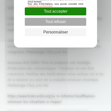
à tout moment.
Pour plus d’informations, vous pouvez consulter notre
Politique de confidentialité
.
SOURCES :
Tout accepter
Crébassa V., Roucaute T., Guex J.J, Allaert F.A (2014). Hérédité
Tout refuser
et maladie veineuse : la fin du dogme de l’hérédité
maternelle dominante ? Phlébologie (67;3;p.13-21)
Personnaliser
Gobin J.P., Rastel D., Lun B.(2017). Traitement de la maladie
veineuse chronique en phase débutante par une approche
intégrative. Phlébologie (70;2; p.45-54)
Boisseau M.R (2005). Peut-on proposer une stratégie
d’indication des veinotoniques ? Plaidoyer en vue d’un
concensus. Position des médications veino-actives vis-à-vis
de la douleur au cours de la maladie veineuse chronique.
Phlébologie (70;2; p.45-54)
https://www.fedecardio.org/je-m-informe/insuffisance-
veineuse-les-situations-a-risque/