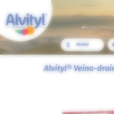
Panneau de gestion des cookies
Accueil
/
Produits
Vitalité
Alvityl
® Veino-drai