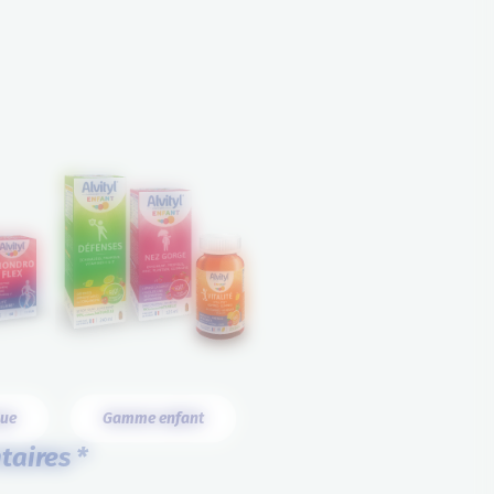
que
Gamme enfant
taires *