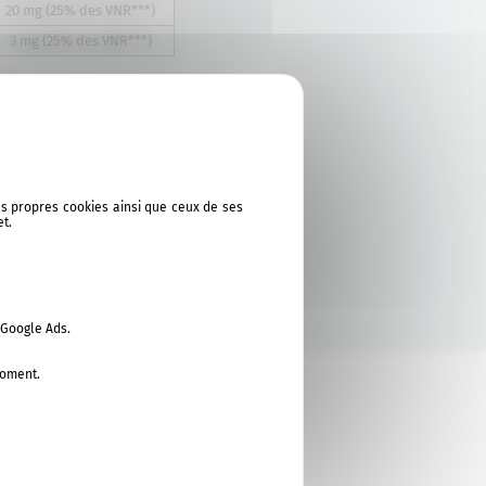
20 mg (25% des VNR***)
3 mg (25% des VNR***)
ne*
tion en vigueur
éférence
ses propres cookies ainsi que ceux de ses
et.
avoir sur les vitamines
 Google Ads.
moment.