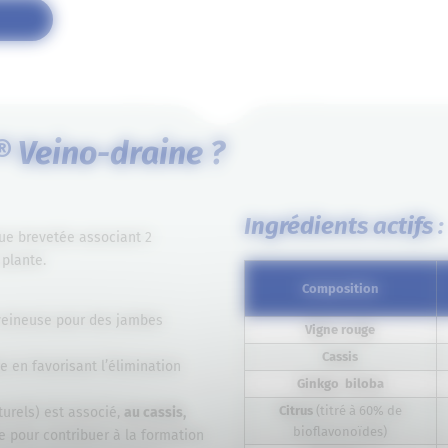
® Veino-draine ?
Ingrédients actifs :
que brevetée associant 2
 plante.
Composition
 veineuse pour des jambes
Vigne rouge
Cassis
e en favorisant l’élimination
Ginkgo biloba
Citrus
(titré à 60% de
turels) est associé,
au cassis,
bioflavonoïdes)
e pour contribuer à la formation