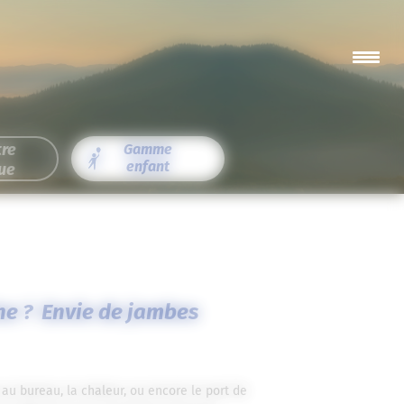
tre
Gamme
enfant
ue
ne ? Envie de jambes
u bureau, la chaleur, ou encore le port de