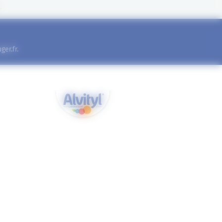
l
er.fr
.