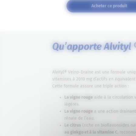
Acheter ce produit
Qu’apporte Alvityl 
Alvityl® Veino-Draine est une formule uni
vitamines à 2010 mg d’actifs en équivalent
Cette formule assure une triple action :
La vigne rouge
aide à la circulation
légères.
La vigne rouge
a une action drainant
rénale de l’eau.
Le citrus
(riche en bioflavonoïdes na
au ginkgo et à la vitamine C
, reconnu