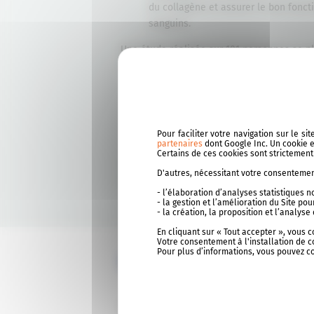
du collagène et assurer le bon fonc
sanguins.
Une étude réalisée sur 101 personnes se pl
niveau des jambes a démontré que :
93% de personnes sont satisfaites pa
94% de satisfaction concernant l’amé
jambes*
Pour faciliter votre navigation sur le s
91% de satisfaction pour l’action dr
partenaires
dont Google Inc. Un cookie es
Certains de ces cookies sont strictemen
*Etude réalisée sur 101 personnes se plaign
D'autres, nécessitant votre consentement
veineuse au niveau des jambes. CEN NUT
- l’élaboration d’analyses statistiques 
- la gestion et l’amélioration du Site p
- la création, la proposition et l’analy
En cliquant sur « Tout accepter », vous 
Votre consentement à l'installation de c
Pour plus d’informations, vous pouvez c
Comment utiliser Al
Prendre 1 gélule végétale par jour à avaler