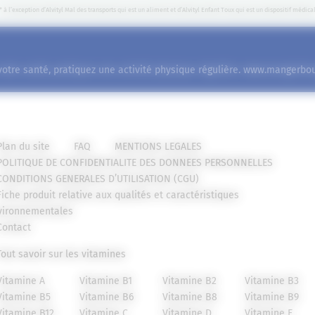
* à l’exception d’Alvityl Mal des transports qui est un aliment et d’Alvityl Enfant Toux qui est un dispositif médica
votre santé, pratiquez une activité physique régulière.
www.mangerboug
Plan du site
FAQ
MENTIONS LEGALES
POLITIQUE DE CONFIDENTIALITE DES DONNEES PERSONNELLES
CONDITIONS GENERALES D’UTILISATION (CGU)
Fiche produit relative aux qualités et caractéristiques
vironnementales
Contact
Tout savoir sur les vitamines
Vitamine A
Vitamine B1
Vitamine B2
Vitamine B3
Vitamine B5
Vitamine B6
Vitamine B8
Vitamine B9
Vitamine B12
Vitamine C
Vitamine D
Vitamine E