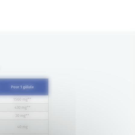
Pour 1 gélule
1560 mg**
430 mg**
20 mg**
40 mg