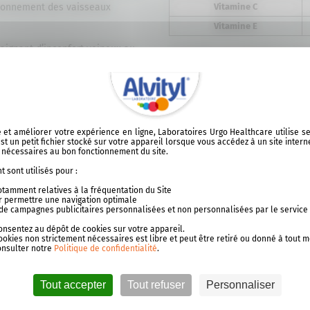
tionnement des vaisseaux
Vitamine C
Vitamine E
aignant d’inconfort veineux au
Comprimé sans dioxyde de tita
*Conformément à la réglementa
r ce produit*
**Équivalent plante
lioration de la légèreté des
***Valeurs Nutritionnelles de R
ite et améliorer votre expérience en ligne, Laboratoires Urgo Healthcare utilise 
ainante*
t un petit fichier stocké sur votre appareil lorsque vous accédez à un site intern
t nécessaires au bon fonctionnement du site.
> Tout s
ant d’inconfort d’origine
 sont utilisés pour :
RIMENT/URGO 2018.
notamment relatives à la fréquentation du Site
our permettre une navigation optimale
se de campagnes publicitaires personnalisées et non personnalisées par le service
consentez au dépôt de cookies sur votre appareil.
ookies non strictement nécessaires est libre et peut être retiré ou donné à tout 
onsulter notre
Politique de confidentialité
.
vityl® Veino-draine ?
Tout accepter
Tout refuser
Personnaliser
 avec un grand verre.