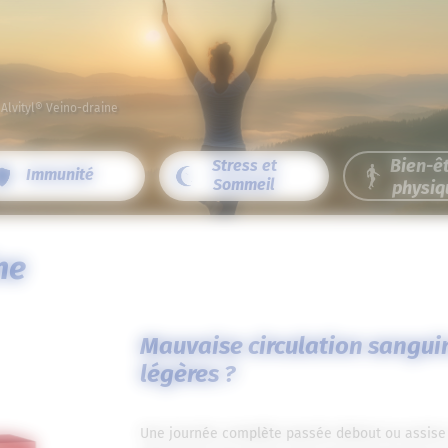
/
Alvityl® Veino-draine
Bien-ê
Stress et
Immunité
Sommeil
physiq
ne
Mauvaise circulation sangui
légères ?
Une journée complète passée debout ou assise a