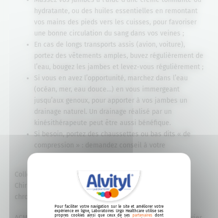
hydratante, ou des huiles essentielles en remontant
vos mains des pieds vers les cuisses, pour favoriser
une bonne circulation du sang dans vos veines ;
En cas de longs transports assis (avion, voiture),
portez des vêtements amples, buvez régulièrement de
l’eau, bougez les jambes et levez-vous régulièrement ;
Si vous en avez l’opportunité, marchez dans l’eau
(océan, mer, eau douce…) en vous immergeant
jusqu’aux genoux, pour apporter à vos jambes un
drainage naturel. Un drainage réalisé par un
kinésithérapeute peut être aussi bénéfique.
Si besoin, portez des chaussettes ou bas dits « de
compression » : demandez conseil à votre
pharmacien.
Collège des Enseignants de Médecine vasculaire et
Chirurgie vasculaire. Item 136 : Insuffisance veineuse
chronique. Varices. 2010-2011
Pour faciliter votre navigation sur le site et améliorer votre
expérience en ligne, Laboratoires Urgo Healthcare utilise ses
propres cookies ainsi que ceux de ses
partenaires
dont
ACMS : Circulation veineuse des membres inférieurs, janvier