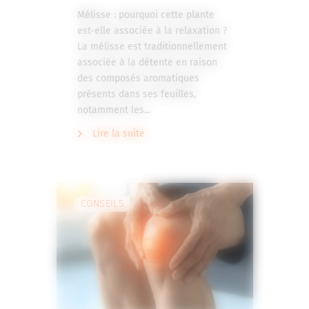
Mélisse : pourquoi cette plante
est-elle associée à la relaxation ?
La mélisse est traditionnellement
associée à la détente en raison
des composés aromatiques
présents dans ses feuilles,
notamment les...
Lire la suite
CONSEILS