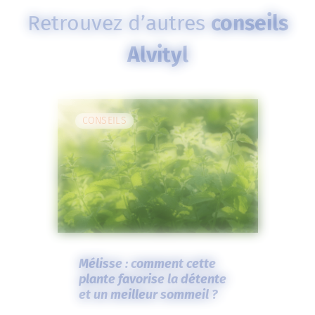
Retrouvez d’autres
conseils
Alvityl
CONSEILS
Mélisse : comment cette
plante favorise la détente
et un meilleur sommeil ?