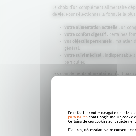
Le choix d’un complément alimentaire dép
de vie
. Pour sélectionner la formule la plu
Votre alimentation actuelle
: un comp
Votre confort digestif
: certaines for
Vos objectifs personnels
: maintien d
général.
Votre suivi médical
: indispensable s
particulier.
Les compléments alimentaires n’ont pas voc
soutenir l’équilibre général. C’est dans ce 
au quotidien.
Si vous cherchez une solution pour complé
apporte une source pratique de vitamine C 
Pour faciliter votre navigation sur le s
partenaires
dont Google Inc. Un cookie es
Certains de ces cookies sont strictemen
Intégrer un complément 
D'autres, nécessitant votre consentement