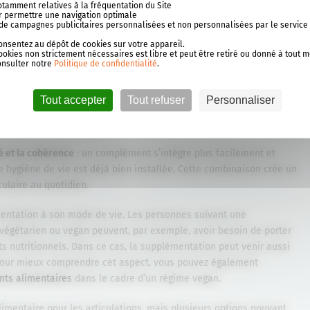
notamment relatives à la fréquentation du Site
our permettre une navigation optimale
se de campagnes publicitaires personnalisées et non personnalisées par le service
les articulations prend tout son sens lorsqu’il s’intègre dans une
consentez au dépôt de cookies sur votre appareil.
ookies non strictement nécessaires est libre et peut être retiré ou donné à tout 
s seul, mais vient
apporter un soutien nutritionnel supplémentaire
onsulter notre
Politique de confidentialité
.
 vie ne couvrent pas toujours tous les besoins du quotidien. Pour
n moyen simple d’assurer un apport régulier en nutriments difficiles
Tout accepter
Tout refuser
Personnaliser
, collagène, glucosamine, chondroïtine… autant de nutriments que
es jours.
é et la cohérence
: un complément s’intègre plus facilement et
e hygiène de vie est déjà bien installée. Cette combinaison crée un
ulaire au quotidien.
émentation à son mode de vie. Les personnes suivant une
égétarien ou vegan peuvent, par exemple, avoir besoin de porter
ts nutritionnels. Dans ce cas, la supplémentation peut venir aussi
Pour mieux comprendre cet aspect, vous pouvez également
ts alimentaires
dans le cadre d’un régime vegan.
limentaire pour les articulations, mais plusieurs options pouvant