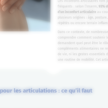
Les inconforts articulaires font 
fréquents : selon l’Inserm,
93% de
d’un inconfort articulaire
au cour
plusieurs origines : âge, postur
répétés ou encore terrain infla
Dans ce contexte, de nombreuse
comprendre comment soutenir leu
demandent quel peut être le rôl
compléments alimentaires ne rem
de vie, ni les gestes essentiels
une routine de mobilité. Cet artic
ur les articulations : ce qu’il faut