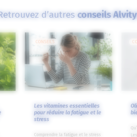
Retrouvez d’autres
conseils Alvity
CONSEILS
C
Les vitamines essentielles
Ol
e
pour réduire la fatigue et le
bi
stress
Qu’
Comprendre la fatigue et le stress
Les