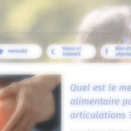
/
Quel est le meilleur complément alimentaire pour les articulations ?
Stress et
Bien-êt
Immunité
Sommeil
physiq
Quel est le m
alimentaire p
articulations 