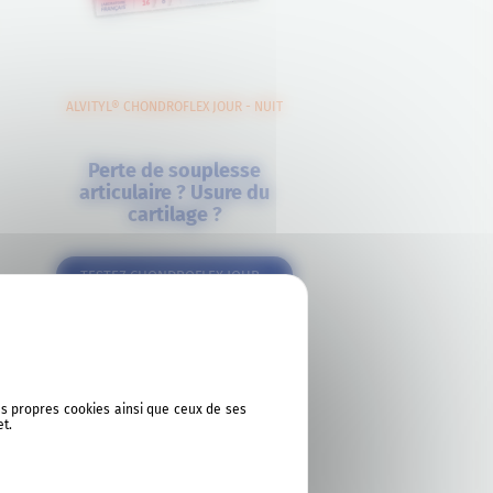
ALVITYL® CHONDROFLEX JOUR - NUIT
Perte de souplesse
articulaire ? Usure du
cartilage ?
TESTEZ CHONDROFLEX JOUR -
NUIT
ses propres cookies ainsi que ceux de ses
et.