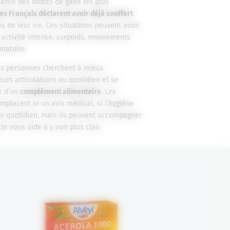
partie des motifs de gêne les plus
s Français déclarent avoir déjà souffert
s de leur vie.
Ces situations peuvent avoir
e, activité intense, surpoids, mouvements
mmatoire.
s personnes cherchent à mieux
rs articulations au quotidien et se
e d’un
complément alimentaire
. Les
placent ni un avis médical, ni l’hygiène
 du quotidien, mais ils peuvent accompagner
le vous aide à y voir plus clair.