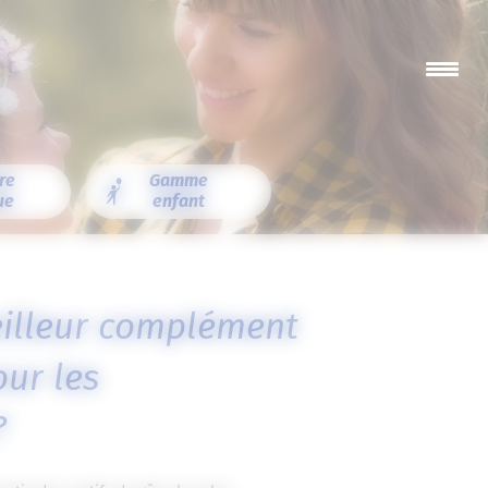
re
Gamme
ue
enfant
eilleur complément
our les
?