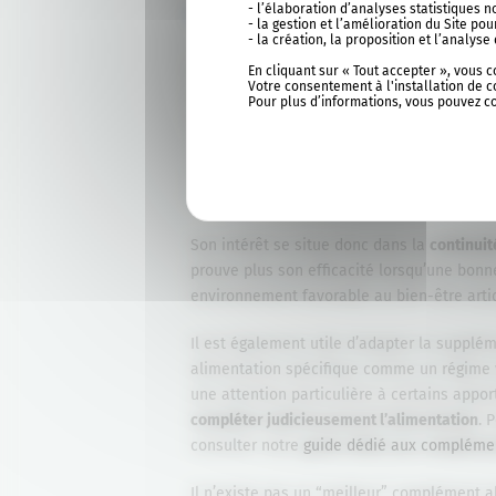
du bien-être articulaire
- l’élaboration d’analyses statistiques 
- la gestion et l’amélioration du Site p
- la création, la proposition et l’analy
Introduire un complément alimentaire pour 
En cliquant sur « Tout accepter », vous 
Votre consentement à l'installation de c
approche globale du bien-être. Il n’agit pa
Pour plus d’informations, vous pouvez c
lorsque l’alimentation ou les habitudes de
certaines personnes, il peut représenter u
à obtenir en quantité suffisante : oméga-3
l’on ne consomme pas spontanément tous l
Son intérêt se situe donc dans la
continuit
prouve plus son efficacité lorsqu’une bonn
environnement favorable au bien-être artic
Il est également utile d’adapter la suppl
alimentation spécifique comme un régime v
une attention particulière à certains appor
compléter judicieusement l’alimentation
. 
consulter notre
guide dédié aux complémen
Il n’existe pas un “meilleur” complément a