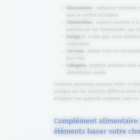
Glucosamine
: substance retrouvée n
dans le confort articulaire.
Chondroïtine
: souvent associée à la
produite par les chondrocytes, qui so
Oméga-3
: acides gras issus notammen
l’organisme.
Curcuma
: plante riche en curcumino
bien-être.
Collagène
: protéine présente dans l
alimentation variée.
Certaines personnes peuvent retirer un bé
souligne que les résultats diffèrent selon 
d’adopter une approche prudente, sans en 
Complément alimentaire p
éléments baser votre cho