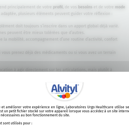
end principalement de votre
profil
, de vos
besoins
et de votre
mode
s adaptée, plusieurs éléments peuvent guider votre réflexion :
lément doit toujours s’inscrire dans un apport global déjà varié.
mes peuvent être mieux tolérées que d’autres.
e la mobilité, accompagnement d’une routine d’activité, confort
i vous prenez déjà des médicaments ou si vous avez un terrain
ation à agir directement sur les articulations, mais plutôt à
cadre global qu’il est possible d’intégrer d’autres nutriments utiles
ter votre alimentation quotidienne,
l’Acérola 1000 Alvityl
vous
issue d’un fruit naturellement riche en nutriments.
ite et améliorer votre expérience en ligne, Laboratoires Urgo Healthcare utilise 
t un petit fichier stocké sur votre appareil lorsque vous accédez à un site intern
t nécessaires au bon fonctionnement du site.
alimentaire dans une approche globale
 sont utilisés pour :