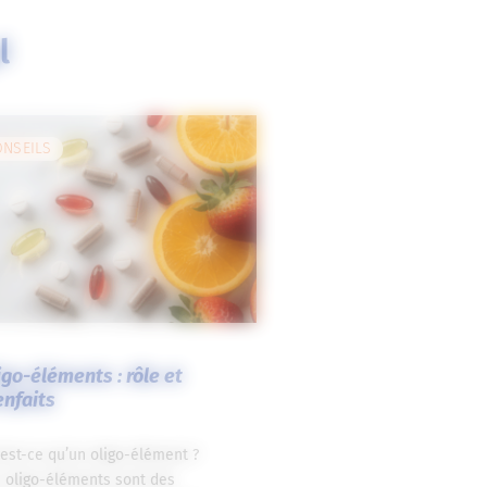
l
ONSEILS
igo-éléments : rôle et
enfaits
est-ce qu’un oligo-élément ?
 oligo-éléments sont des