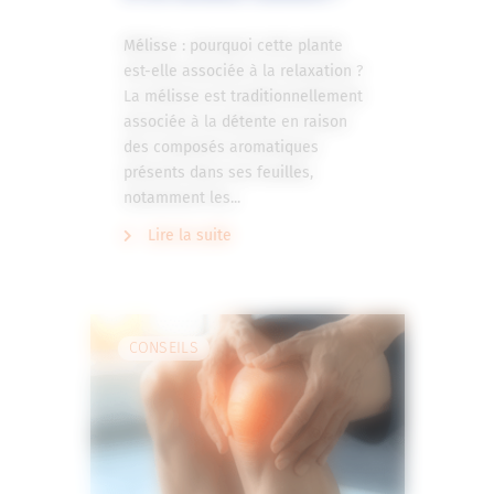
Mélisse : pourquoi cette plante
est-elle associée à la relaxation ?
La mélisse est traditionnellement
associée à la détente en raison
des composés aromatiques
présents dans ses feuilles,
notamment les...
Lire la suite
CONSEILS