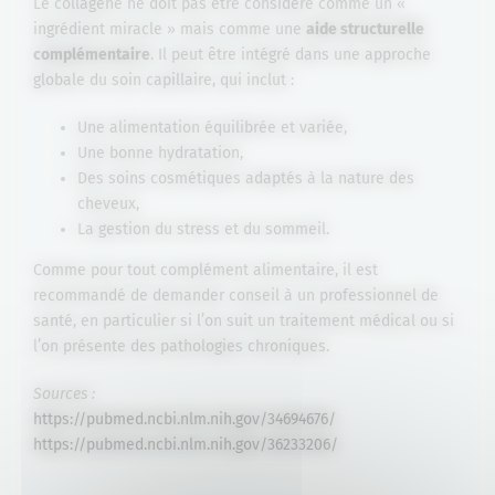
Le collagène ne doit pas être considéré comme un «
ingrédient miracle » mais comme une
aide structurelle
complémentaire
. Il peut être intégré dans une approche
globale du soin capillaire, qui inclut :
Une alimentation équilibrée et variée,
Une bonne hydratation,
Des soins cosmétiques adaptés à la nature des
cheveux,
La gestion du stress et du sommeil.
Comme pour tout complément alimentaire, il est
recommandé de demander conseil à un professionnel de
santé, en particulier si l’on suit un traitement médical ou si
l’on présente des pathologies chroniques.
Sources :
https://pubmed.ncbi.nlm.nih.gov/34694676/
https://pubmed.ncbi.nlm.nih.gov/36233206/