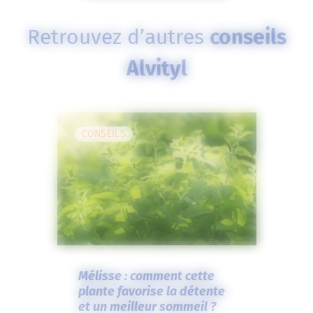
Retrouvez d’autres
conseils
Alvityl
CONSEILS
Mélisse : comment cette
plante favorise la détente
et un meilleur sommeil ?